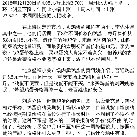
2018年12月20日的4.05元/斤上涨3.70%。周环比大幅下降，月
环比明显下降，年同比小幅上涨。上周末年同比上涨
22.54%，本周同比涨幅大幅收窄。
在上海国定菜市场，卖鸡蛋的摊位有两个，李先生是
其中之一，他的门店摆上了8种不同价格的鸡蛋，每斤售价从
5.8元到18元不等。最便宜的洋鸡蛋，来自吃饲料的鸡，由附
近餐馆大批量订购，而最贵的崇明初产蛋价格是18元。李先生
说：“鸡蛋价格上涨，买鸡蛋的人肯定不会高兴，但养鸡的农
户还是希望价格不要忽然掉下来，农户也不容易啊。”
北京盛福小关市场内卖鸡蛋的黄阿姨介绍，普通鸡蛋
是5.5元一斤。而同一天，重庆市场上鸡蛋则高达7元一
斤。“鸡蛋不便宜，但是鸡蛋不能不买。”来买鸡蛋的刘阿姨感
叹，“希望鸡蛋价格再降一点，老百姓也好安心。”
刘通介绍，近期鸡蛋的销售正常，供应量充足，需求
相对平稳。鸡蛋价格受期货市场影响较大，目前现货市场价格
已经按照期货价格在高位运行了很长时间，本周到了不得不降
的时候。这种下降是“迟来的”，网络报价终于有“兜不住”的时
候了。他分析，尽管12月14日至20日这一周降幅较大，按照鸡
蛋的产能，价格还可以更低一些，下一步估计会稳中有降。