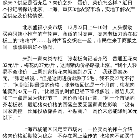
起来？供应是否充足？肉价之外，蛋价、菜价怎么样？近日，
本报记者探访北京、上海、重庆3地农贸市场，实地了解农产
品供应及价格情况。
北京盛福小关市场，12月22日上午10时，人头攒动，
买菜阿姨小推车的车轮声、商贩的叫卖声、卖肉老板刀落在砧
板上的“咚咚”声……各种声音交织在一起，市民往来于商贩之
间，熙熙攘攘好不热闹。
来到一家肉类专柜，张老板向记者介绍，普通五花肉
32元/斤，梅花肉27元/斤，这周猪肉价格略微上涨。“我个人轻
易不会涨价，上周别家梅花肉就卖到27元了，我还是卖26
元。”张老板说，“但是这周进价就涨了5毛，我不卖27元不行
了。”问到近期最贵的价格，张老板回忆是一个月前，梅花肉
能卖到32元一斤。“比最贵的时候已经下降很多啦，最近几天
涨了一点是因为快过节了，肉价微涨很正常。”同一个市场的
齐老板说，最近猪肉价格的回落主要受国家调控影响，“没有
国家调控，比如投放储备肉、补贴商户，肉价未必能降到30元
以下。”
上海市杨浦区国定菜市场内，一位卖肉的摊主介绍，
猪肉价格近期较为稳定，不存在网上流传的“吃猪肉不如买牛