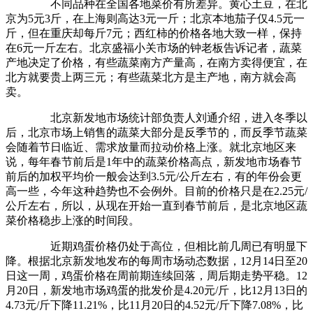
不同品种在全国各地菜价有所差异。黄心土豆，在北
京为5元3斤，在上海则高达3元一斤；北京本地茄子仅4.5元一
斤，但在重庆却每斤7元；西红柿的价格各地大致一样，保持
在6元一斤左右。北京盛福小关市场的钟老板告诉记者，蔬菜
产地决定了价格，有些蔬菜南方产量高，在南方卖得便宜，在
北方就要贵上两三元；有些蔬菜北方是主产地，南方就会高
卖。
北京新发地市场统计部负责人刘通介绍，进入冬季以
后，北京市场上销售的蔬菜大部分是反季节的，而反季节蔬菜
会随着节日临近、需求放量而拉动价格上涨。就北京地区来
说，每年春节前后是1年中的蔬菜价格高点，新发地市场春节
前后的加权平均价一般会达到3.5元/公斤左右，有的年份会更
高一些，今年这种趋势也不会例外。目前的价格只是在2.25元/
公斤左右，所以，从现在开始一直到春节前后，是北京地区蔬
菜价格稳步上涨的时间段。
近期鸡蛋价格仍处于高位，但相比前几周已有明显下
降。根据北京新发地发布的每周市场动态数据，12月14日至20
日这一周，鸡蛋价格在周前期连续回落，周后期走势平稳。12
月20日，新发地市场鸡蛋的批发价是4.20元/斤，比12月13日的
4.73元/斤下降11.21%，比11月20日的4.52元/斤下降7.08%，比