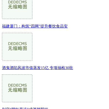
福建厦门：构筑“四网”提升餐饮食品安
酒鬼酒陷风波市值蒸发15亿 专项抽检30批