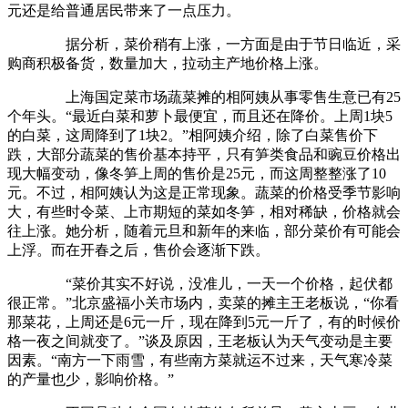
元还是给普通居民带来了一点压力。
据分析，菜价稍有上涨，一方面是由于节日临近，采
购商积极备货，数量加大，拉动主产地价格上涨。
上海国定菜市场蔬菜摊的相阿姨从事零售生意已有25
个年头。“最近白菜和萝卜最便宜，而且还在降价。上周1块5
的白菜，这周降到了1块2。”相阿姨介绍，除了白菜售价下
跌，大部分蔬菜的售价基本持平，只有笋类食品和豌豆价格出
现大幅变动，像冬笋上周的售价是25元，而这周整整涨了10
元。不过，相阿姨认为这是正常现象。蔬菜的价格受季节影响
大，有些时令菜、上市期短的菜如冬笋，相对稀缺，价格就会
往上涨。她分析，随着元旦和新年的来临，部分菜价有可能会
上浮。而在开春之后，售价会逐渐下跌。
“菜价其实不好说，没准儿，一天一个价格，起伏都
很正常。”北京盛福小关市场内，卖菜的摊主王老板说，“你看
那菜花，上周还是6元一斤，现在降到5元一斤了，有的时候价
格一夜之间就变了。”谈及原因，王老板认为天气变动是主要
因素。“南方一下雨雪，有些南方菜就运不过来，天气寒冷菜
的产量也少，影响价格。”