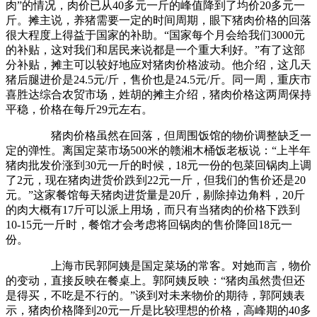
肉”的情况，肉价已从40多元一斤的峰值降到了均价20多元一
斤。摊主说，养猪需要一定的时间周期，眼下猪肉价格的回落
很大程度上得益于国家的补助。“国家每个月会给我们3000元
的补贴，这对我们和居民来说都是一个重大利好。”有了这部
分补贴，摊主可以较好地应对猪肉价格波动。他介绍，这几天
猪后腿进价是24.5元/斤，售价也是24.5元/斤。同一周，重庆市
喜胜达综合农贸市场，姓胡的摊主介绍，猪肉价格这两周保持
平稳，价格在每斤29元左右。
猪肉价格虽然在回落，但周围饭馆的物价调整缺乏一
定的弹性。离国定菜市场500米的赣湘木桶饭老板说：“上半年
猪肉批发价涨到30元一斤的时候，18元一份的包菜回锅肉上调
了2元，现在猪肉进货价跌到22元一斤，但我们的售价还是20
元。”这家餐馆每天猪肉进货量是20斤，剔除掉边角料，20斤
的肉大概有17斤可以派上用场，而只有当猪肉的价格下跌到
10-15元一斤时，餐馆才会考虑将回锅肉的售价降回18元一
份。
上海市民郭阿姨是国定菜场的常客。对她而言，物价
的变动，直接反映在餐桌上。郭阿姨反映：“猪肉虽然贵但还
是得买，不吃是不行的。”谈到对未来物价的期待，郭阿姨表
示，猪肉价格降到20元一斤是比较理想的价格，高峰期的40多