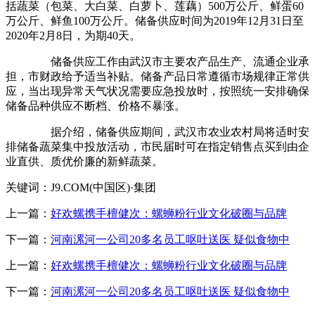
括蔬菜（包菜、大白菜、白萝卜、莲藕）500万公斤、鲜蛋60
万公斤、鲜鱼100万公斤。储备供应时间为2019年12月31日至
2020年2月8日，为期40天。
储备供应工作由武汉市主要农产品生产、流通企业承
担，市财政给予适当补贴。储备产品日常遵循市场规律正常供
应，当出现异常天气状况需要应急投放时，按照统一安排确保
储备品种供应不断档、价格不暴涨。
据介绍，储备供应期间，武汉市农业农村局将适时安
排储备蔬菜集中投放活动，市民届时可在指定销售点买到由企
业直供、质优价廉的新鲜蔬菜。
关键词：J9.COM(中国区)·集团
上一篇：
好欢螺携手檀健次：螺蛳粉行业文化破圈与品牌
下一篇：
河南漯河一公司20多名员工呕吐送医 疑似食物中
上一篇：
好欢螺携手檀健次：螺蛳粉行业文化破圈与品牌
下一篇：
河南漯河一公司20多名员工呕吐送医 疑似食物中