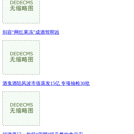
别容“网红果冻”成酒驾帮凶
酒鬼酒陷风波市值蒸发15亿 专项抽检30批