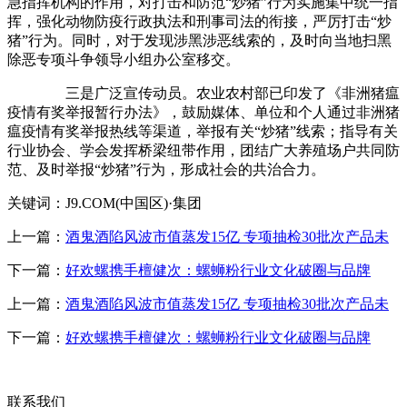
急指挥机构的作用，对打击和防范“炒猪”行为实施集中统一指
挥，强化动物防疫行政执法和刑事司法的衔接，严厉打击“炒
猪”行为。同时，对于发现涉黑涉恶线索的，及时向当地扫黑
除恶专项斗争领导小组办公室移交。
三是广泛宣传动员。农业农村部已印发了《非洲猪瘟
疫情有奖举报暂行办法》，鼓励媒体、单位和个人通过非洲猪
瘟疫情有奖举报热线等渠道，举报有关“炒猪”线索；指导有关
行业协会、学会发挥桥梁纽带作用，团结广大养殖场户共同防
范、及时举报“炒猪”行为，形成社会的共治合力。
关键词：J9.COM(中国区)·集团
上一篇：
酒鬼酒陷风波市值蒸发15亿 专项抽检30批次产品未
下一篇：
好欢螺携手檀健次：螺蛳粉行业文化破圈与品牌
上一篇：
酒鬼酒陷风波市值蒸发15亿 专项抽检30批次产品未
下一篇：
好欢螺携手檀健次：螺蛳粉行业文化破圈与品牌
联系我们