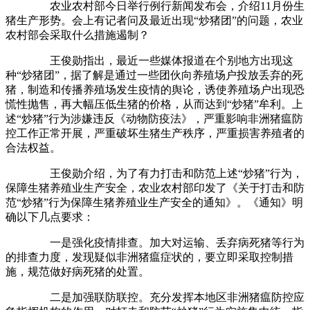
农业农村部今日举行例行新闻发布会，介绍11月份生
猪生产形势。会上有记者问及最近出现“炒猪团”的问题，农业
农村部会采取什么措施遏制？
王俊勋指出，最近一些媒体报道在个别地方出现这
种“炒猪团”，据了解是通过一些团伙向养殖场户投放丢弃的死
猪，制造和传播养殖场发生疫情的舆论，诱使养殖场户出现恐
慌性抛售，再大幅压低生猪的价格，从而达到“炒猪”牟利。上
述“炒猪”行为涉嫌违反《动物防疫法》，严重影响非洲猪瘟防
控工作正常开展，严重破坏生猪生产秩序，严重损害养殖者的
合法权益。
王俊勋介绍，为了有力打击和防范上述“炒猪”行为，
保障生猪养殖业生产安全，农业农村部印发了《关于打击和防
范“炒猪”行为保障生猪养殖业生产安全的通知》。《通知》明
确以下几点要求：
一是强化疫情排查。加大对运输、丢弃病死猪等行为
的排查力度，发现疑似非洲猪瘟症状的，要立即采取控制措
施，规范做好病死猪的处置。
二是加强联防联控。充分发挥本地区非洲猪瘟防控应