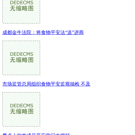
成都金牛法院：将食物平安法“送”进商
市场监管总局组织食物平安监视抽检 不及