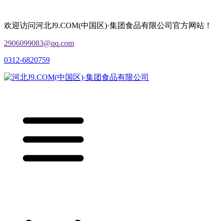
欢迎访问河北J9.COM(中国区)·集团食品有限公司官方网站！
2906099083@qq.com
0312-6820759