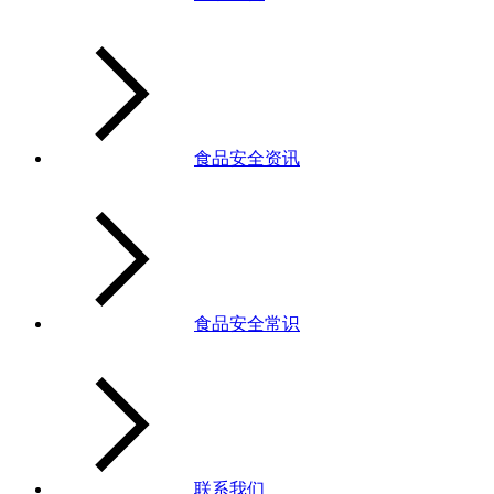
食品安全资讯
食品安全常识
联系我们