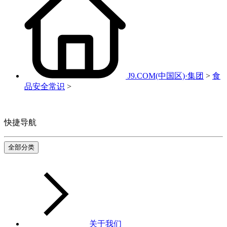
J9.COM(中国区)·集团
>
食
品安全常识
>
快捷导航
全部分类
关于我们