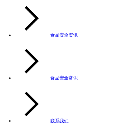
食品安全资讯
食品安全常识
联系我们