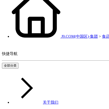
J9.COM(中国区)·集团
>
食
快捷导航
全部分类
关于我们