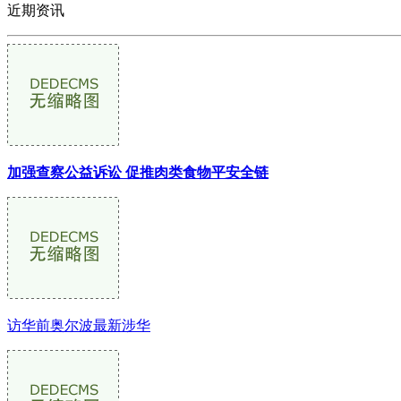
近期资讯
加强查察公益诉讼 促推肉类食物平安全链
访华前奥尔波最新涉华