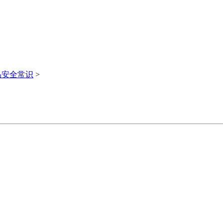
品安全常识
>