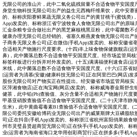
无限公司的淮山片，此中二氧化硫残留量不合适食物平安国度尺度
身堂生物科技无限公司出产的益生元西梅纤维果饮，此中安赛蜜查
的、标称庆阳赛鲜果蔬无限义务公司出产的黄甘桃干(蜜饯类)，
App)发卖的、标称浙江省宁波牧食人食物无限公司出产的原
汇金杂粮专业合做社出产的黑芝麻核桃黑豆粉，此中霉菌数不合
健康办理无限公司总经销的、省塞久粮燕麦食物无限公司出产的
子商务无限义务公司)正在微信(手机App)发卖的、标称安徽
合适相关产物施行尺度要求。(十四)丰上味食物保健旗舰店(运
鼻)，此中菌落总数不合适食物平安国度尺度。经市场监管局
标签样板进行分拆并对外发卖的。(十五)满满福便利速食店(运
米线，此中菌落总数不合适食物平安国度尺度。(十六)江苏省姑
[运营者为清慕(安徽)健康科技无限公司]正在阿里巴巴(网店
股份无限公司对产物实正在性提出。经安徽省市场监管局核实，
区萍湘食物店)正在淘宝网(网店)发卖的、标称威海赛金斯舒
健茶，此中铅(Pb)查验值、灰分含量不合适相关产物施行尺度
甲基亚硝胺查验值不合适食物平安国度尺度。(二十)天津市静海
生米)，此中黄曲霉毒素B1查验值不合适食物平安国度尺度。(
限公司委托安徽哈博药业无限公司出产的威莱斯牌大豆磷脂软胶
司)正在抖音(手机App)发卖的、标称浙江省杭州富阳俏果娘食
州市灵璧县贤超商贸无限公司)正在快手(手机App)发卖的、
业(运营者为海南省海口龙华用创彩商贸行)正在拼多多(手机A