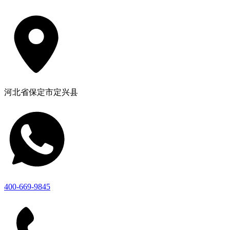
河北省保定市定兴县
400-669-9845