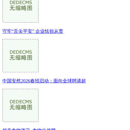
守牢“舌尖平安” 企业怯担从责
中国安然2026春招启动：面向全球聘请超