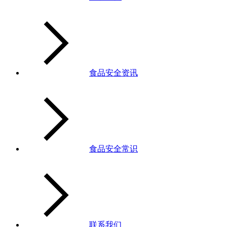
食品安全资讯
食品安全常识
联系我们