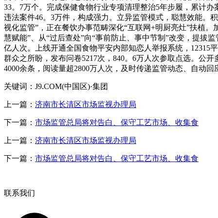
33。7万个。完成保健食物行业专项清理整治5年步履，累计
违法案件46。3万件，构成强力。立异监管模式，聪慧效能。积
视化监管”，正在餐饮办事范畴深化“互联网+明厨亮灶”扶植
慧赋能”、从“过后查处”向“事前防止、事中节制”改变，提拔
亿人次。上线开通全国食物平安内部知恋人举报系统，12315
群众之所盼，发布问卷5217次，840。6万人次参取点选。
4000余条，阅读量超2800万人次，及时传递监管动态、自动回
关键词：J9.COM(中国区)·集团
上一篇：
济南市长清区市场监视办理局
下一篇：
市场监管总局将对告白、保守工艺市场、收集食
上一篇：
济南市长清区市场监视办理局
下一篇：
市场监管总局将对告白、保守工艺市场、收集食
联系我们