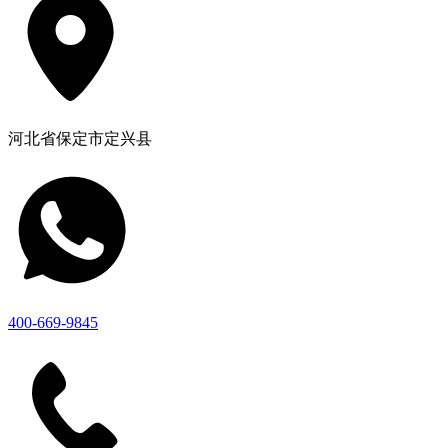
河北省保定市定兴县
400-669-9845